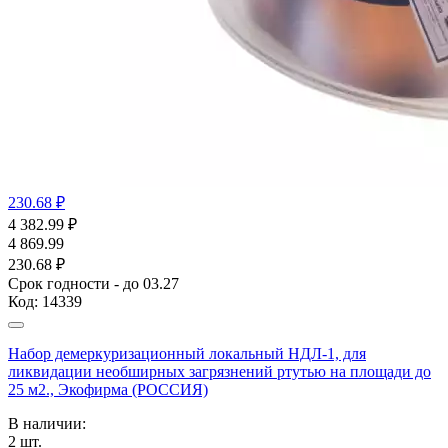
230.68 ₽
4 382.99
₽
4 869.99
230.68 ₽
Срок годности - до 03.27
Код:
14339
Набор демеркуризационный локальный НДЛ-1, для
ликвидации необширных загрязнений ртутью на площади до
25 м2., Экофирма (РОССИЯ)
В наличии:
2
шт.