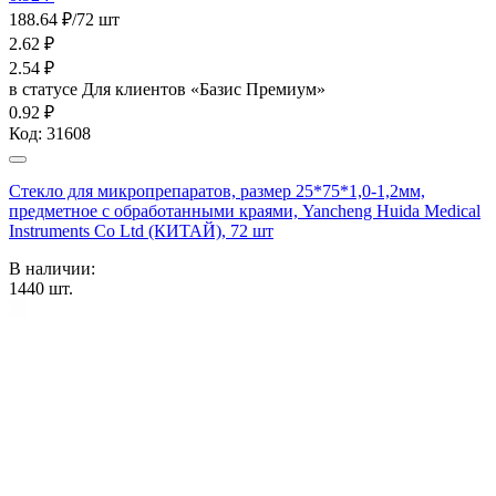
188.64 ₽/72 шт
2.62
₽
2.54
₽
в статусе
Для клиентов «Базис Премиум»
0.92 ₽
Код:
31608
Стекло для микропрепаратов, размер 25*75*1,0-1,2мм,
предметное с обработанными краями, Yancheng Huida Medical
Instruments Co Ltd (КИТАЙ), 72 шт
В наличии:
1440
шт.