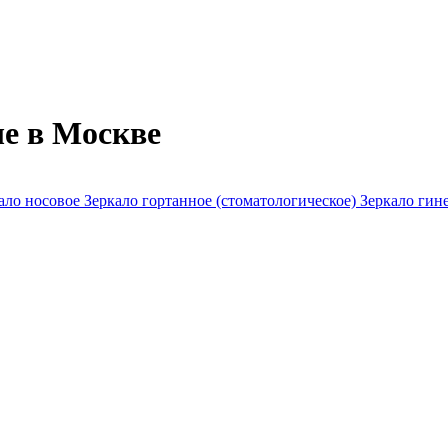
ые в Москве
ало носовое
Зеркало гортанное (стоматологическое)
Зеркало гин