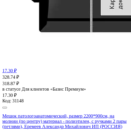
17.30 ₽
328.74
₽
318.87
₽
в статусе
Для клиентов «Базис Премиум»
17.30 ₽
Код:
31148
Мешок патологоанатомический, размер 2200*900см, на
молнии (по центру) материал - полиэтилен, с ручками 2 пары
(петлями), Еремеев Александр Михайлович ИП (РОССИЯ)