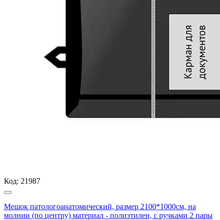
Код:
21987
Мешок патологоанатомический, размер 2100*1000см, на
молнии (по центру) материал - полиэтилен, с ручками 2 пары