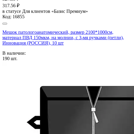
317.56
₽
в статусе
Для клиентов «Базис Премиум»
Код:
16855
Мешок патологоанатомический, размер 2100*1000см,
материал ПВД 150мкм, на молнии, с 3-мя ручками (петли),
Инновация (РОССИЯ), 10 шт
В наличии:
190
шт.