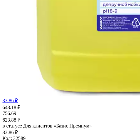
33.86 ₽
643.18
₽
756.69
623.88
₽
в статусе
Для клиентов «Базис Премиум»
33.86 ₽
Код:
32589