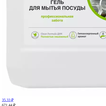
35.33 ₽
671.44
₽