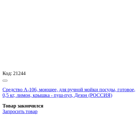
Код:
21244
Средство А-106, моющее, для ручной мойки посуды, готовое,
0,5 кг, лимон, крышка - пуш-пул, Дезон (РОССИЯ)
Товар закончился
Запросить
товар