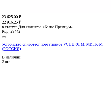
23 625.00
₽
22 916.25
₽
в статусе
Для клиентов «Базис Премиум»
Код:
29442
Устройство-спиротест портативное УСПЦ-01 М, МИТК-М
(РОССИЯ)
В наличии:
2
шт.