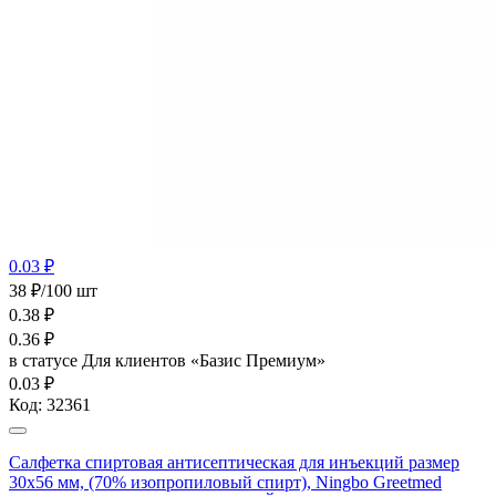
0.03 ₽
38 ₽/100 шт
0.38
₽
0.36
₽
в статусе
Для клиентов «Базис Премиум»
0.03 ₽
Код:
32361
Салфетка спиртовая антисептическая для инъекций размер
30х56 мм, (70% изопропиловый спирт), Ningbo Greetmed