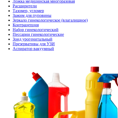
Ложка медицинская многоразовая
Расширители
Тазомер, угломер
Зажим для пуповины
Зеркало гинекологическое (влагалищное)
Контрацепция
Набор гинекологический
Пессарии гинекологические
Зонд урогенитальный
Презервативы для УЗИ
Аспиратор вакуумный