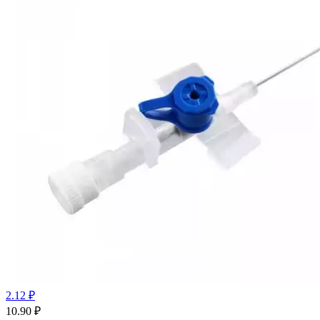
2.12 ₽
10.90
₽