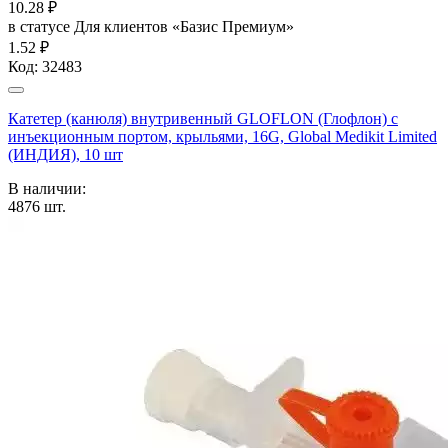
10.28
₽
в статусе
Для клиентов «Базис Премиум»
1.52 ₽
Код:
32483
Катетер (канюля) внутривенный GLOFLON (Глофлон) с
инъекционным портом, крыльями, 16G, Global Medikit Limited
(ИНДИЯ), 10 шт
В наличии:
4876
шт.