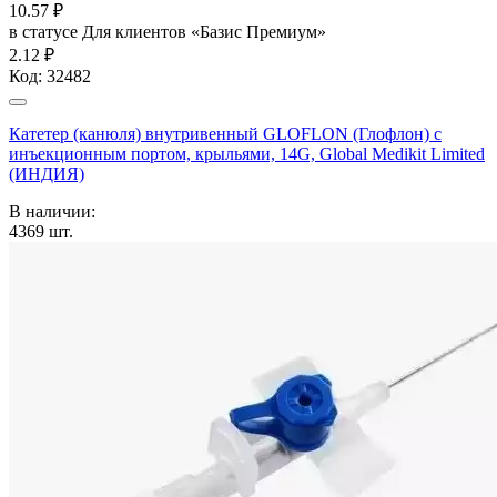
10.57
₽
в статусе
Для клиентов «Базис Премиум»
2.12 ₽
Код:
32482
Катетер (канюля) внутривенный GLOFLON (Глофлон) с
инъекционным портом, крыльями, 14G, Global Medikit Limited
(ИНДИЯ)
В наличии:
4369
шт.