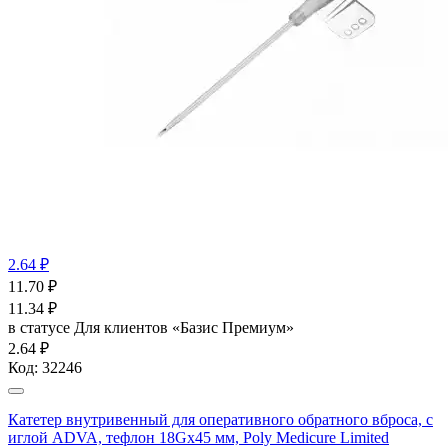
2.64 ₽
11.70
₽
11.34
₽
в статусе
Для клиентов «Базис Премиум»
2.64 ₽
Код:
32246
Катетер внутривенный для оперативного обратного вброса, с
иглой ADVA, тефлон 18Gx45 мм, Poly Medicure Limited