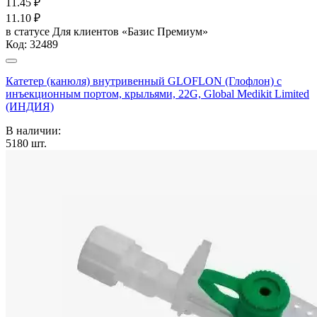
11.45
₽
11.10
₽
в статусе
Для клиентов «Базис Премиум»
Код:
32489
Катетер (канюля) внутривенный GLOFLON (Глофлон) с
инъекционным портом, крыльями, 22G, Global Medikit Limited
(ИНДИЯ)
В наличии:
5180
шт.