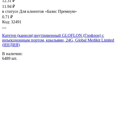
12.31
₽
11.94
₽
в статусе
Для клиентов «Базис Премиум»
0.71 ₽
Код:
32491
Катетер (канюля) внутривенный GLOFLON (Глофлон) с
инъекционным портом, крыльями, 24G, Global Medikit Limited
(ИНДИЯ)
В наличии:
6489
шт.