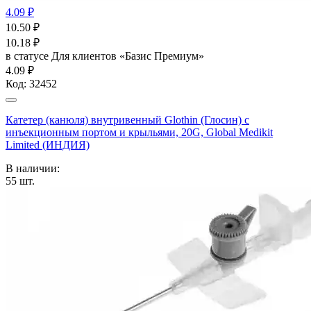
4.09 ₽
10.50
₽
10.18
₽
в статусе
Для клиентов «Базис Премиум»
4.09 ₽
Код:
32452
Катетер (канюля) внутривенный Glothin (Глосин) с
инъекционным портом и крыльями, 20G, Global Medikit
Limited (ИНДИЯ)
В наличии:
55
шт.