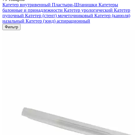
Катетер внутривенный
Пластыри-Штанишки
Катетеры
балонные и принадлежности
Катетер урологический
Катетер
пупочный
Катетер (стент) мочеточниковый
Катетер (канюля)
назальный
Катетер (зонд) аспирационный
Фильтр