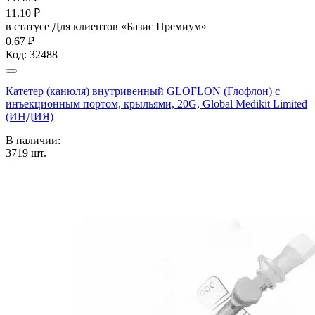
11.10
₽
в статусе
Для клиентов «Базис Премиум»
0.67 ₽
Код:
32488
Катетер (канюля) внутривенный GLOFLON (Глофлон) с
инъекционным портом, крыльями, 20G, Global Medikit Limited
(ИНДИЯ)
В наличии:
3719
шт.