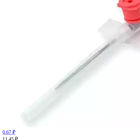
0.67 ₽
11.45
₽