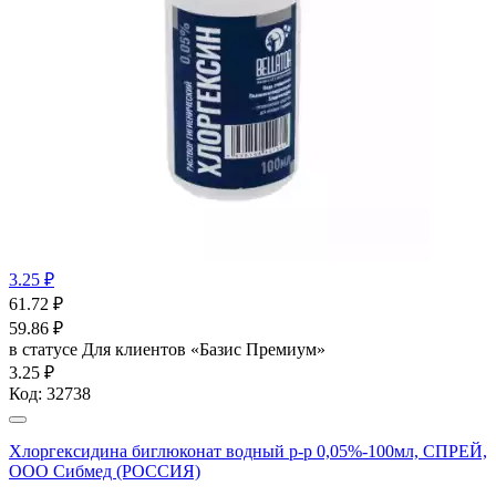
3.25 ₽
61.72
₽
59.86
₽
в статусе
Для клиентов «Базис Премиум»
3.25 ₽
Код:
32738
Хлоргексидина биглюконат водный р-р 0,05%-100мл, СПРЕЙ,
ООО Сибмед (РОССИЯ)