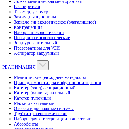
Ложка медицинская многоразовая
Расширители
Тазомер, угломер
Зажим для пуповины
Зеркало гинекологическое (влагалищное)
Контрацепция
Набор гинекологический
Пессарии гинекологические
Зонд урогенитальный
Презервативы для УЗИ
Аспиратор вакуумный
РЕАНИМАЦИЯ
Медицинские расходные материалы
Принадлежности для инфузионной терапии
Катетер (зонд) аспирационный
Катетер (канюля) назальный
Катетер пупочный
Маски дыхательные
Отсосы и дренажные системы
Трубки трахеостомические
Наборы для катетеризации и анестезии
Абсорбенты