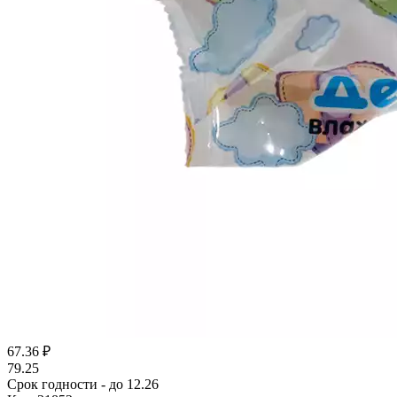
67.36
₽
79.25
Срок годности - до 12.26