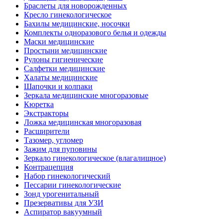
Браслеты для новорожденных
Кресло гинекологическое
Бахилы медицинские, носочки
Комплекты одноразового белья и одежды
Маски медицинские
Простыни медицинские
Рулоны гигиенические
Салфетки медицинские
Халаты медицинские
Шапочки и колпаки
Зеркала медицинские многоразовые
Кюретка
Экстракторы
Ложка медицинская многоразовая
Расширители
Тазомер, угломер
Зажим для пуповины
Зеркало гинекологическое (влагалищное)
Контрацепция
Набор гинекологический
Пессарии гинекологические
Зонд урогенитальный
Презервативы для УЗИ
Аспиратор вакуумный