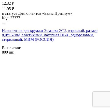
12.32
₽
11.95
₽
в статусе
Для клиентов «Базис Премиум»
Код:
27377
Наконечник для кружки Эсмарха ЭТ2, взрослый, размер
8,0*157мм, эластичный, материал ПВХ, одноразовый,
стерильный, МИМ (РОССИЯ)
В наличии:
800
шт.