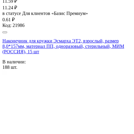
11.59
₽
11.24
₽
в статусе
Для клиентов «Базис Премиум»
0.61 ₽
Код:
21986
Наконечник для кружки Эсмарха ЭТ2, взрослый, размер
8,0*157мм, материал ПП, одноразовый, стерильный, МИМ
(РОССИЯ), 15 шт
В наличии:
188
шт.