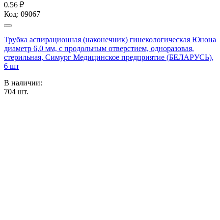
0.56 ₽
Код:
09067
Трубка аспирационная (наконечник) гинекологическая Юнона
диаметр 6,0 мм, с продольным отверстием, одноразовая,
стерильная, Симург Медицинское предприятие (БЕЛАРУСЬ),
6 шт
В наличии:
704
шт.