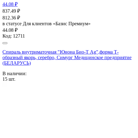
44.08 ₽
837.49
₽
812.36
₽
в статусе
Для клиентов «Базис Премиум»
44.08 ₽
Код:
12711
Спираль внутриматочная "Юнона Био-Т Ag",форма Т-
образный якорь, серебро, Симург Медицинское предприятие
(БЕЛАРУСЬ)
В наличии:
15
шт.