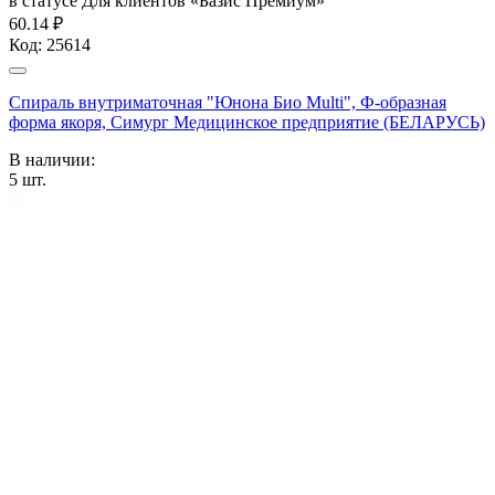
в статусе
Для клиентов «Базис Премиум»
60.14 ₽
Код:
25614
Спираль внутриматочная "Юнона Био Multi", Ф-образная
форма якоря, Симург Медицинское предприятие (БЕЛАРУСЬ)
В наличии:
5
шт.