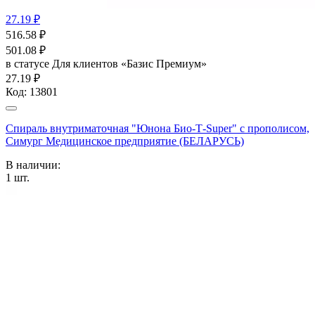
27.19 ₽
516.58
₽
501.08
₽
в статусе
Для клиентов «Базис Премиум»
27.19 ₽
Код:
13801
Спираль внутриматочная "Юнона Био-Т-Super" с прополисом,
Симург Медицинское предприятие (БЕЛАРУСЬ)
В наличии:
1
шт.