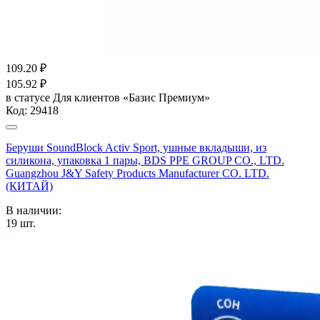
109.20
₽
105.92
₽
в статусе
Для клиентов «Базис Премиум»
Код:
29418
Беруши SoundBlock Activ Sport, ушные вкладыши, из
силикона, упаковка 1 пары, BDS PPE GROUP CO., LTD.
Guangzhou J&Y Safety Products Manufacturer CO. LTD.
(КИТАЙ)
В наличии:
19
шт.