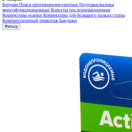
Беруши
Пояса противорадикулитные
Подушки/валики
многофункциональные
Корсеты послеоперационные
Корректоры осанки
Корректоры для большого пальца стопы
Компрессионный трикотаж
Бандажи
Фильтр