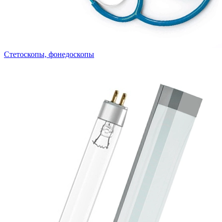
Стетоскопы, фонедоскопы