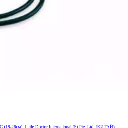
-26см), Little Doctor International (S) Pte. Ltd. (КИТАЙ)