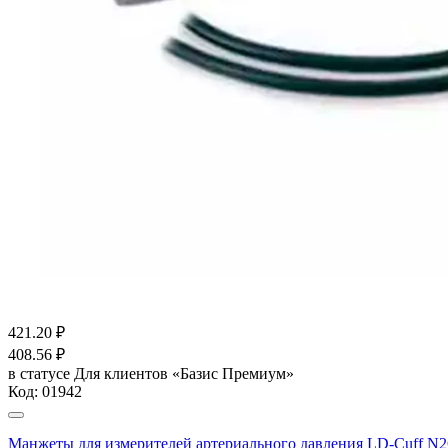
421.20
₽
408.56
₽
в статусе
Для клиентов «Базис Премиум»
Код:
01942
Манжеты для измерителей артериального давления LD-Cuff N2C (18