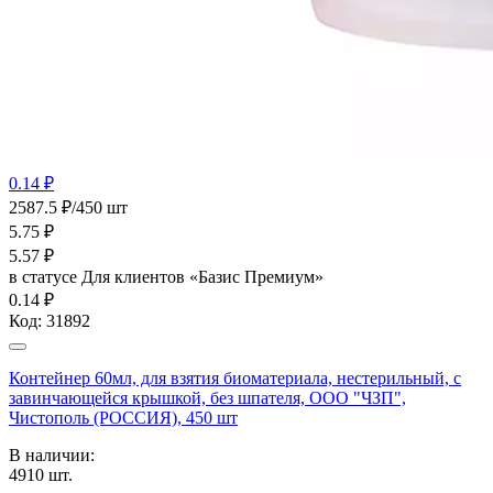
0.14 ₽
2587.5 ₽/450 шт
5.75
₽
5.57
₽
в статусе
Для клиентов «Базис Премиум»
0.14 ₽
Код:
31892
Контейнер 60мл, для взятия биоматериала, нестерильный, с
завинчающейся крышкой, без шпателя, ООО "ЧЗП",
Чистополь (РОССИЯ), 450 шт
В наличии:
4910
шт.