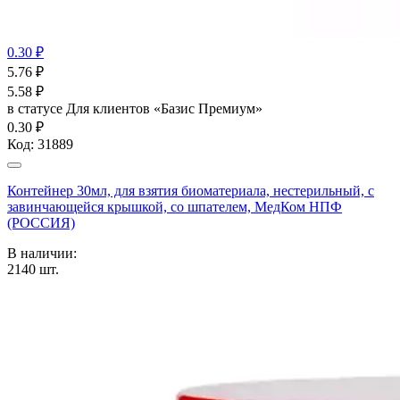
0.30 ₽
5.76
₽
5.58
₽
в статусе
Для клиентов «Базис Премиум»
0.30 ₽
Код:
31889
Контейнер 30мл, для взятия биоматериала, нестерильный, с
завинчающейся крышкой, со шпателем, МедКом НПФ
(РОССИЯ)
В наличии:
2140
шт.