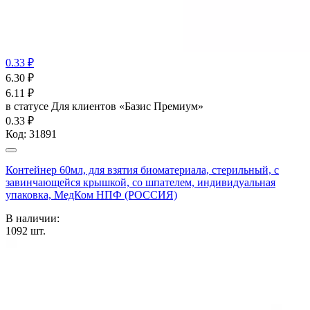
0.33 ₽
6.30
₽
6.11
₽
в статусе
Для клиентов «Базис Премиум»
0.33 ₽
Код:
31891
Контейнер 60мл, для взятия биоматериала, стерильный, с
завинчающейся крышкой, со шпателем, индивидуальная
упаковка, МедКом НПФ (РОССИЯ)
В наличии:
1092
шт.