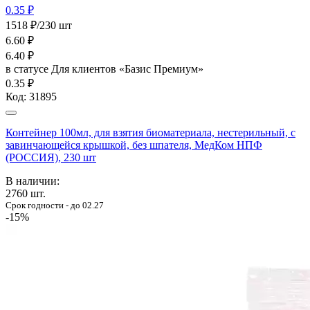
0.35 ₽
1518 ₽/230 шт
6.60
₽
6.40
₽
в статусе
Для клиентов «Базис Премиум»
0.35 ₽
Код:
31895
Контейнер 100мл, для взятия биоматериала, нестерильный, с
завинчающейся крышкой, без шпателя, МедКом НПФ
(РОССИЯ), 230 шт
В наличии:
2760
шт.
Срок годности - до 02.27
-15%