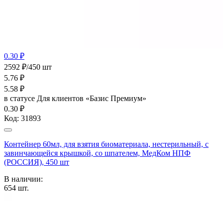
0.30 ₽
2592 ₽/450 шт
5.76
₽
5.58
₽
в статусе
Для клиентов «Базис Премиум»
0.30 ₽
Код:
31893
Контейнер 60мл, для взятия биоматериала, нестерильный, с
завинчающейся крышкой, со шпателем, МедКом НПФ
(РОССИЯ), 450 шт
В наличии:
654
шт.