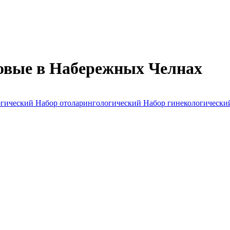
овые в Набережных Челнах
огический
Набор отоларингологический
Набор гинекологическ