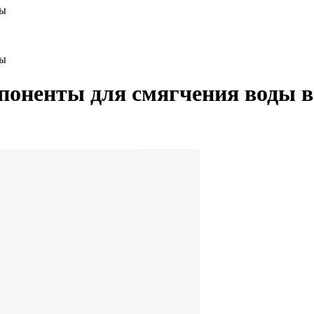
ды
ды
мпоненты для смягчения воды 