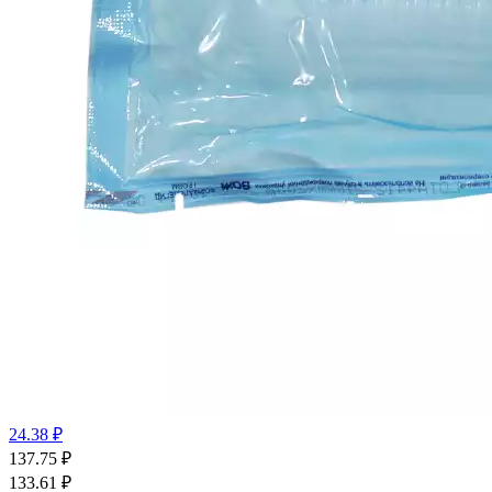
24.38 ₽
137.75
₽
133.61
₽