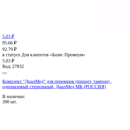
5.03 ₽
95.66
₽
92.79
₽
в статусе
Для клиентов «Базис Премиум»
5.03 ₽
Код:
27832
Комплект "ДиалМед" для перевязок (пинцет, тампон) ,
одноразовый стерильный, ДиалМед МК (РОССИЯ)
В наличии:
390
шт.