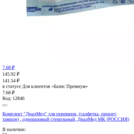
7.68 ₽
145.92
₽
141.54
₽
в статусе
Для клиентов «Базис Премиум»
7.68 ₽
Код:
12846
Комплект "ДиалМед" для перевязок, (салфетка, пинцет,
тампон) , одноразовый стерильный, ДиалМед МК (РОССИЯ)
В наличии: