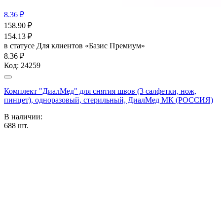
8.36 ₽
158.90
₽
154.13
₽
в статусе
Для клиентов «Базис Премиум»
8.36 ₽
Код:
24259
Комплект "ДиалМед" для снятия швов (3 салфетки, нож,
пинцет), одноразовый, стерильный, ДиалМед МК (РОССИЯ)
В наличии:
688
шт.