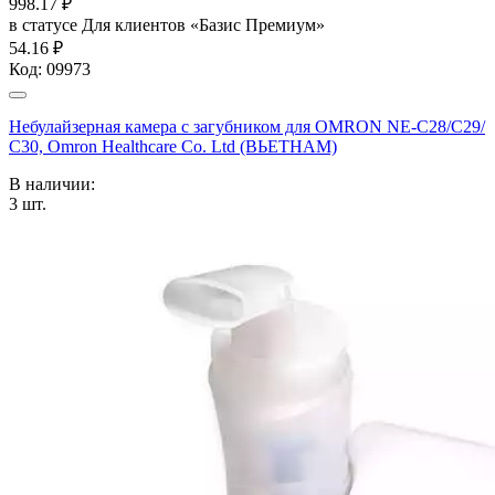
998.17
₽
в статусе
Для клиентов «Базис Премиум»
54.16 ₽
Код:
09973
Небулайзерная камера с загубником для OMRON NE-C28/С29/
С30, Omron Healthcare Co. Ltd (ВЬЕТНАМ)
В наличии:
3
шт.