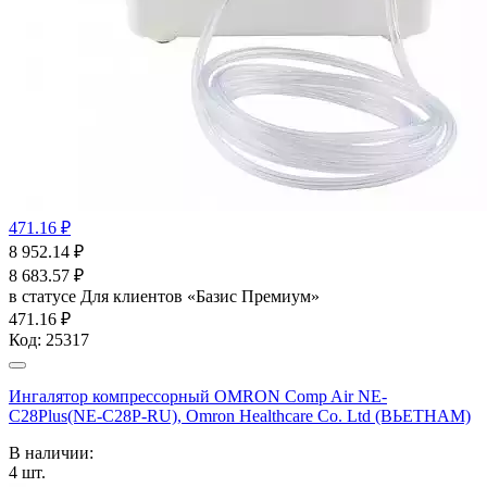
471.16 ₽
8 952.14
₽
8 683.57
₽
в статусе
Для клиентов «Базис Премиум»
471.16 ₽
Код:
25317
Ингалятор компрессорный OMRON Comp Air NE-
C28Plus(NE-C28P-RU), Omron Healthcare Co. Ltd (ВЬЕТНАМ)
В наличии:
4
шт.