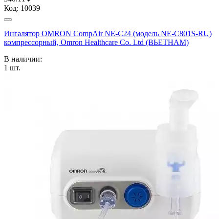
Код:
10039
Ингалятор OMRON CompAir NE-C24 (модель NE-C801S-RU)
компрессорный, Omron Healthcare Co. Ltd (ВЬЕТНАМ)
В наличии:
1
шт.