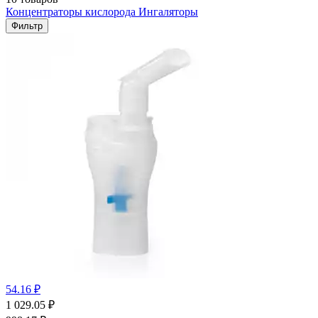
Концентраторы кислорода
Ингаляторы
Фильтр
54.16 ₽
1 029.05
₽