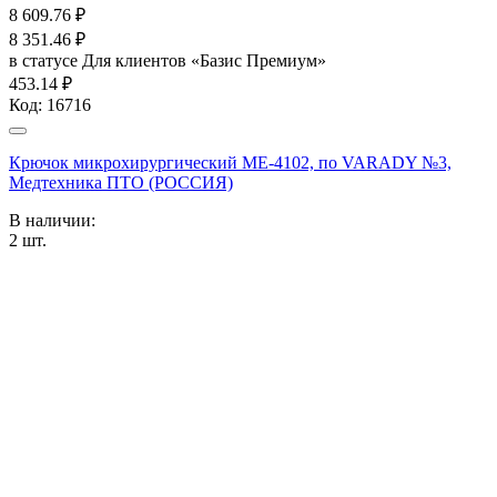
8 609.76
₽
8 351.46
₽
в статусе
Для клиентов «Базис Премиум»
453.14 ₽
Код:
16716
Крючок микрохирургический ME-4102, по VARADY №3,
Медтехника ПТО (РОССИЯ)
В наличии:
2
шт.