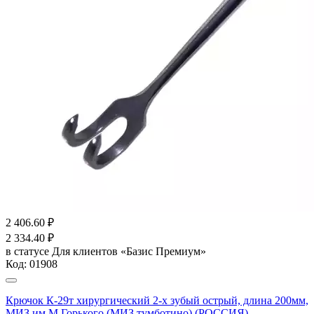
2 406.60
₽
2 334.40
₽
в статусе
Для клиентов «Базис Премиум»
Код:
01908
Крючок К-29т хирургический 2-х зубый острый, длина 200мм,
МИЗ им.М.Горького (МИЗ тумботино) (РОССИЯ)