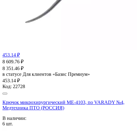
453.14 ₽
8 609.76
₽
8 351.46
₽
в статусе
Для клиентов «Базис Премиум»
453.14 ₽
Код:
22728
Крючок микрохирургический ME-4103, по VARADY №4,
Медтехника ПТО (РОССИЯ)
В наличии:
6
шт.