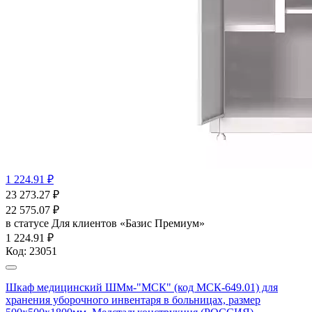
1 224.91 ₽
23 273.27
₽
22 575.07
₽
в статусе
Для клиентов «Базис Премиум»
1 224.91 ₽
Код:
23051
Шкаф медицинский ШМм-"МСК" (код МСК-649.01) для
хранения уборочного инвентаря в больницах, размер