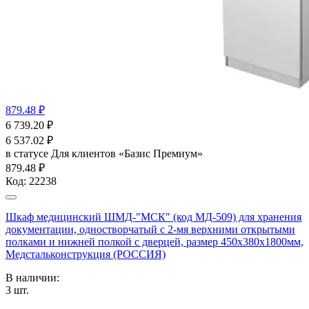
879.48 ₽
6 739.20
₽
6 537.02
₽
в статусе
Для клиентов «Базис Премиум»
879.48 ₽
Код:
22238
Шкаф медицинский ШМД-"МСК" (код МД-509) для хранения
документации, одностворчатый с 2-мя верхними открытыми
полками и нижней полкой с дверцей, размер 450х380х1800мм,
Медстальконструкция (РОССИЯ)
В наличии:
3
шт.