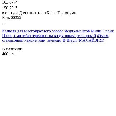
163.67
₽
158.75
₽
в статусе
Для клиентов «Базис Премиум»
Код:
00355
Канюля для многократного забора медикаментов Мини Спайк
Плюс, с антибактериальным воздушным фильтром 0,45мкм,
стандарный наконечник, зеленая, B.Braun (МАЛАЙЗИЯ)
В наличии:
400
шт.