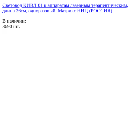
Световод КИВЛ-01 к аппаратам лазерным терапевтическим,
длина 26см, одноразовый, Матрикс НИЦ (РОССИЯ)
В наличии:
3690
шт.