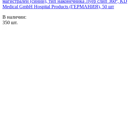
магистралей (синий), тип наконечника Луер слип 360º, KD
Medical GmbH Hospital Products (ГЕРМАНИЯ), 50 шт
В наличии:
350
шт.