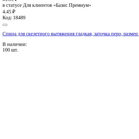
в статусе
Для клиентов «Базис Премиум»
4.45 ₽
Код:
18489
Спица для скелетного вытяжения гладкая, заточка перо, разм
В наличии:
100
шт.