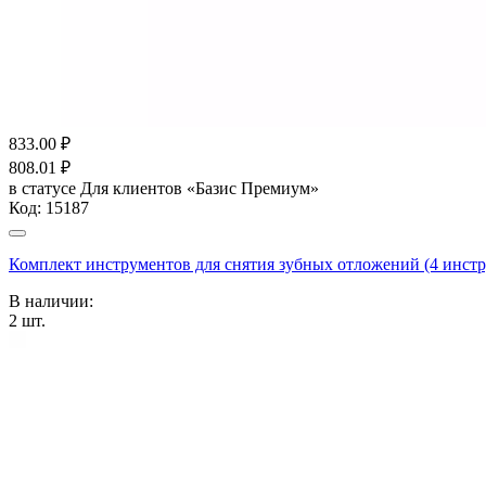
833.00
₽
808.01
₽
в статусе
Для клиентов «Базис Премиум»
Код:
15187
Комплект инструментов для снятия зубных отложений (4 ин
В наличии:
2
шт.