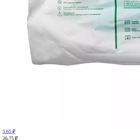
5.65 ₽
26.75
₽