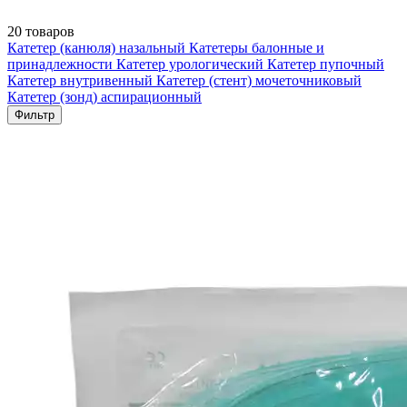
20 товаров
Катетер (канюля) назальный
Катетеры балонные и
принадлежности
Катетер урологический
Катетер пупочный
Катетер внутривенный
Катетер (стент) мочеточниковый
Катетер (зонд) аспирационный
Фильтр