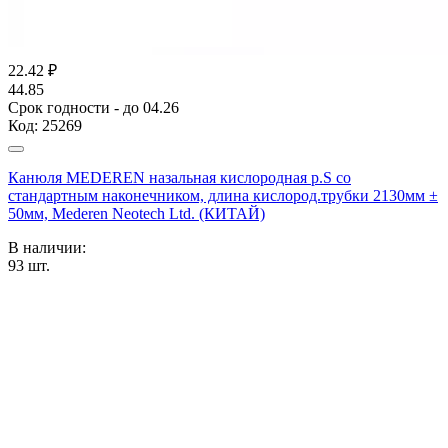
22.42
₽
44.85
Срок годности - до 04.26
Код:
25269
Канюля MEDEREN назальная кислородная р.S со
стандартным наконечником, длина кислород.трубки 2130мм ±
50мм, Mederen Neotech Ltd. (КИТАЙ)
В наличии:
93
шт.