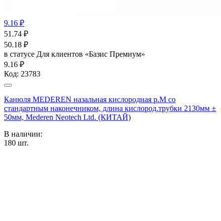
9.16 ₽
51.74
₽
50.18
₽
в статусе
Для клиентов «Базис Премиум»
9.16 ₽
Код:
23783
Канюля MEDEREN назальная кислородная р.М со
стандартным наконечником, длина кислород.трубки 2130мм ±
50мм, Mederen Neotech Ltd. (КИТАЙ)
В наличии:
180
шт.