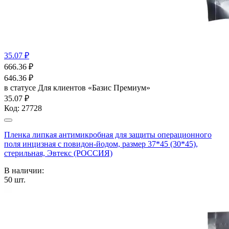
35.07 ₽
666.36
₽
646.36
₽
в статусе
Для клиентов «Базис Премиум»
35.07 ₽
Код:
27728
Пленка липкая антимикробная для защиты операционного
поля инцизная с повидон-йодом, размер 37*45 (30*45),
стерильная, Эвтекс (РОССИЯ)
В наличии:
50
шт.