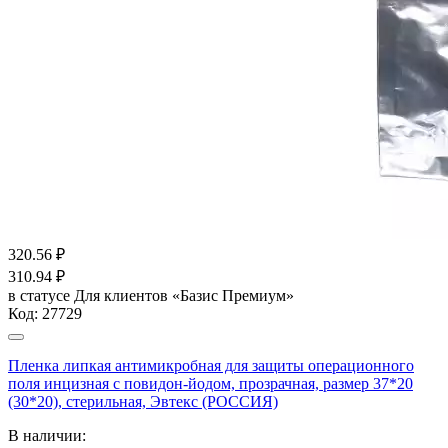
320.56
₽
310.94
₽
в статусе
Для клиентов «Базис Премиум»
Код:
27729
Пленка липкая антимикробная для защиты операционного
поля инцизная с повидон-йодом, прозрачная, размер 37*20
(30*20), стерильная, Эвтекс (РОССИЯ)
В наличии: