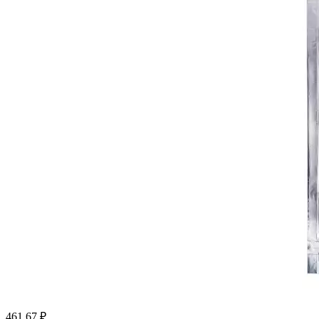
461.67
₽