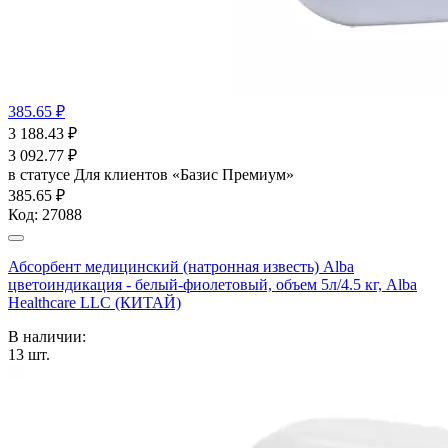
385.65 ₽
3 188.43
₽
3 092.77
₽
в статусе
Для клиентов «Базис Премиум»
385.65 ₽
Код:
27088
Абсорбент медицинский (натронная известь) Alba
цветоиндикация - белый-фиолетовый, объем 5л/4.5 кг, Alba
Healthcare LLC (КИТАЙ)
В наличии:
13
шт.