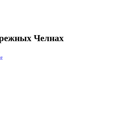
ережных Челнах
не