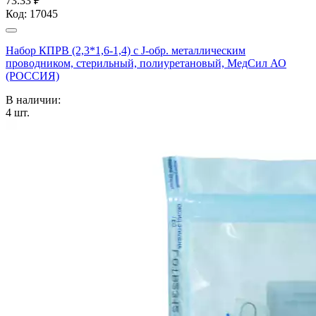
73.33 ₽
Код:
17045
Набор КПРВ (2,3*1,6-1,4) с J-обр. металлическим
проводником, стерильный, полиуретановый, МедСил АО
(РОССИЯ)
В наличии:
4
шт.