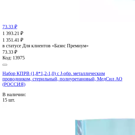
73.33 ₽
1 393.21
₽
1 351.41
₽
в статусе
Для клиентов «Базис Премиум»
73.33 ₽
Код:
13975
Набор КПРВ (1,8*1,2-1,0) с J-обр. металлическим
проводником, стерильный, полиуретановый, МедСил АО
(РОССИЯ)
В наличии:
15
шт.