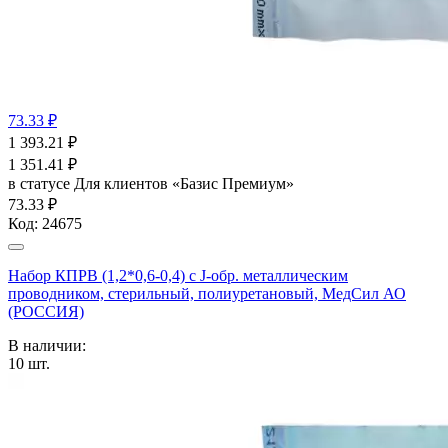
73.33 ₽
1 393.21
₽
1 351.41
₽
в статусе
Для клиентов «Базис Премиум»
73.33 ₽
Код:
24675
Набор КПРВ (1,2*0,6-0,4) с J-обр. металлическим
проводником, стерильный, полиуретановый, МедСил АО
(РОССИЯ)
В наличии:
10
шт.