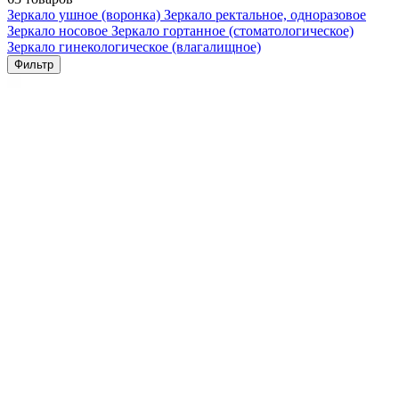
Зеркало ушное (воронка)
Зеркало ректальное, одноразовое
Зеркало носовое
Зеркало гортанное (стоматологическое)
Зеркало гинекологическое (влагалищное)
Фильтр