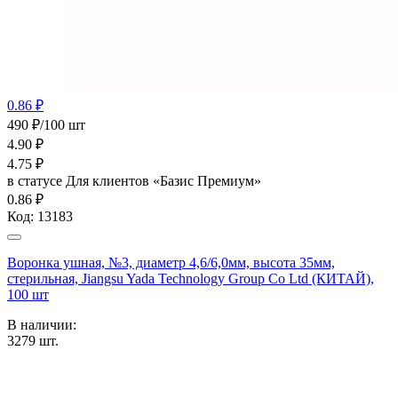
0.86 ₽
490 ₽/100 шт
4.90
₽
4.75
₽
в статусе
Для клиентов «Базис Премиум»
0.86 ₽
Код:
13183
Воронка ушная, №3, диаметр 4,6/6,0мм, высота 35мм,
стерильная, Jiangsu Yada Technology Group Co Ltd (КИТАЙ),
100 шт
В наличии:
3279
шт.