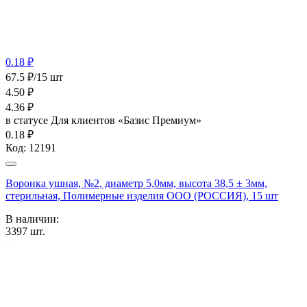
0.18 ₽
67.5 ₽/15 шт
4.50
₽
4.36
₽
в статусе
Для клиентов «Базис Премиум»
0.18 ₽
Код:
12191
Воронка ушная, №2, диаметр 5,0мм, высота 38,5 ± 3мм,
стерильная, Полимерные изделия OOO (РОССИЯ), 15 шт
В наличии:
3397
шт.