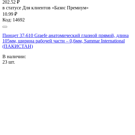
202.52
₽
в статусе
Для клиентов «Базис Премиум»
10.99 ₽
Код:
14692
Пинцет 37-610 Graefe анатомический глазной прямой, длина
105мм, ширина рабочей части – 0,6мм, Sammar International
(ПАКИСТАН)
В наличии:
23
шт.