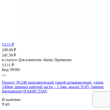
13.11 ₽
249.06
₽
241.58
₽
в статусе
Для клиентов «Базис Премиум»
13.11 ₽
Код:
09385
Пинцет 39-240 анатомический ушной штыковидный, длина
140мм, ширина рабочей части – 1,5мм, аналог П-85, Sammar
International (ПАКИСТАН)
В наличии:
9
шт.