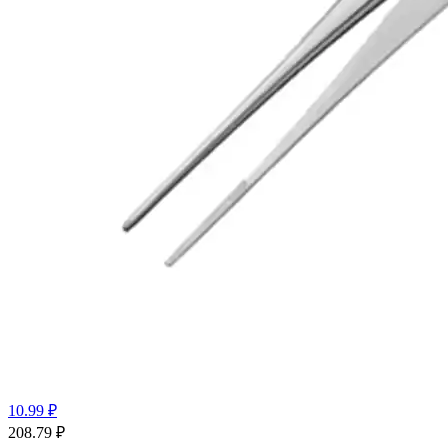
10.99 ₽
208.79
₽