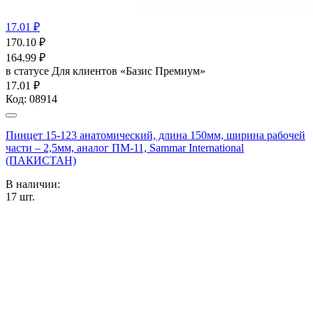
17.01 ₽
170.10
₽
164.99
₽
в статусе
Для клиентов «Базис Премиум»
17.01 ₽
Код:
08914
Пинцет 15-123 анатомический, длина 150мм, ширина рабочей
части – 2,5мм, аналог ПМ-11, Sammar International
(ПАКИСТАН)
В наличии:
17
шт.