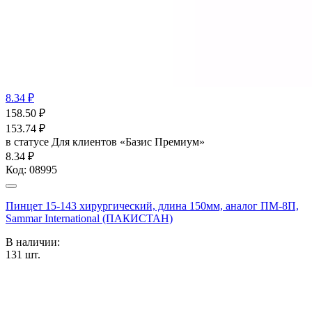
8.34 ₽
158.50
₽
153.74
₽
в статусе
Для клиентов «Базис Премиум»
8.34 ₽
Код:
08995
Пинцет 15-143 хирургический, длина 150мм, аналог ПМ-8П,
Sammar International (ПАКИСТАН)
В наличии:
131
шт.