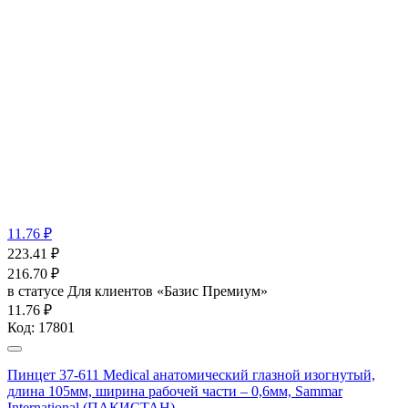
11.76 ₽
223.41
₽
216.70
₽
в статусе
Для клиентов «Базис Премиум»
11.76 ₽
Код:
17801
Пинцет 37-611 Medical анатомический глазной изогнутый,
длина 105мм, ширина рабочей части – 0,6мм, Sammar
International (ПАКИСТАН)