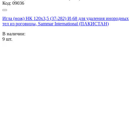
Код:
09036
Игла (нож) НК 120х3,5 (37-282) И-68 для удаления инородных
тел из роговицы, Sammar International (ПАКИСТАН)
В наличии:
9
шт.