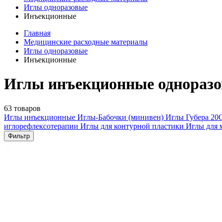
Иглы одноразовые
Инъекционные
Главная
Медицинские расходные материалы
Иглы одноразовые
Инъекционные
Иглы инъекционные одноразо
63 товаров
Иглы инъекционные
Иглы-Бабочки (минивен)
Иглы Губера
20
иглорефлексотерапии
Иглы для контурной пластики
Иглы для 
Фильтр