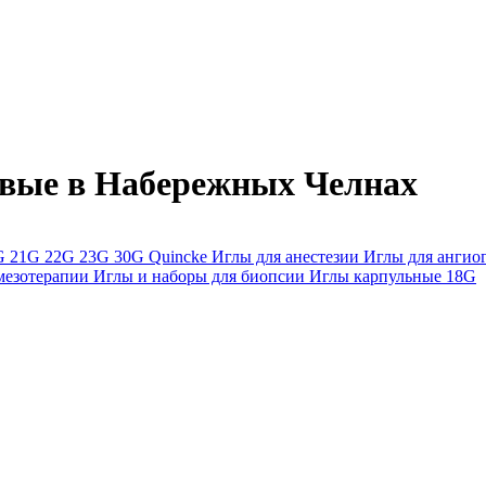
вые в Набережных Челнах
G
21G
22G
23G
30G
Quincke
Иглы для анестезии
Иглы для анги
мезотерапии
Иглы и наборы для биопсии
Иглы карпульные
18G