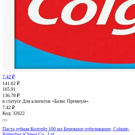
7.42 ₽
141.02
₽
165.91
136.78
₽
в статусе
Для клиентов «Базис Премиум»
7.42 ₽
Код:
32622
Паста зубная Колгейт 100 мл Бережное отбеливание, Colgate-
Palmolive (China) Co., Ltd.