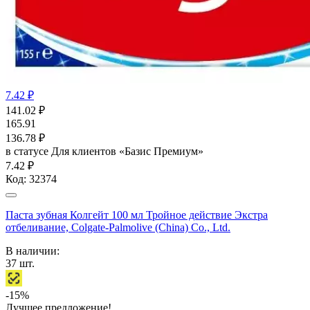
7.42 ₽
141.02
₽
165.91
136.78
₽
в статусе
Для клиентов «Базис Премиум»
7.42 ₽
Код:
32374
Паста зубная Колгейт 100 мл Тройное действие Экстра
отбеливание, Colgate-Palmolive (China) Co., Ltd.
В наличии:
37
шт.
-15%
Лучшее предложение!