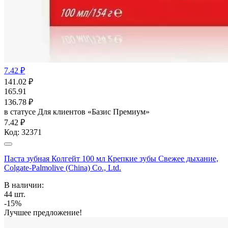
7.42 ₽
141.02
₽
165.91
136.78
₽
в статусе
Для клиентов «Базис Премиум»
7.42 ₽
Код:
32371
Паста зубная Колгейт 100 мл Крепкие зубы Свежее дыхание,
Colgate-Palmolive (China) Co., Ltd.
В наличии:
44
шт.
-15%
Лучшее предложение!