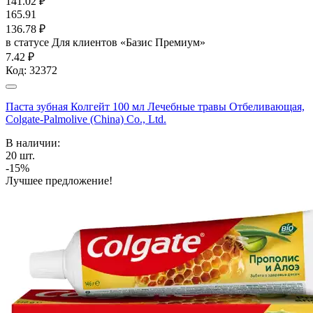
141.02
₽
165.91
136.78
₽
в статусе
Для клиентов «Базис Премиум»
7.42 ₽
Код:
32372
Паста зубная Колгейт 100 мл Лечебные травы Отбеливающая,
Colgate-Palmolive (China) Co., Ltd.
В наличии:
20
шт.
-15%
Лучшее предложение!