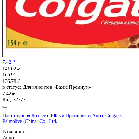
7.42 ₽
141.02
₽
165.91
136.78
₽
в статусе
Для клиентов «Базис Премиум»
7.42 ₽
Код:
32373
Паста зубная Колгейт 100 мл Прополис и Алоэ, Colgate-
Palmolive (China) Co., Ltd.
В наличии:
72
шт.