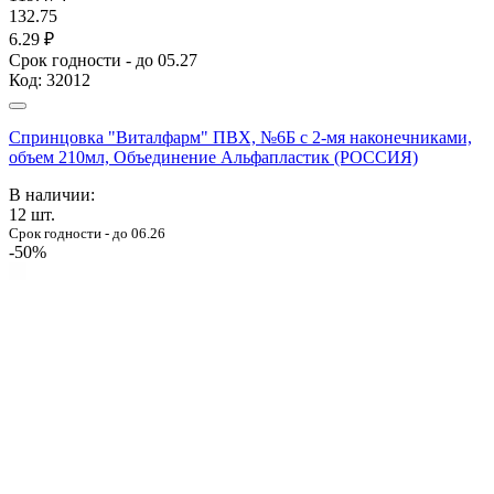
132.75
6.29 ₽
Срок годности - до 05.27
Код:
32012
Спринцовка "Виталфарм" ПВХ, №6Б с 2-мя наконечниками,
объем 210мл, Объединение Альфапластик (РОССИЯ)
В наличии:
12
шт.
Срок годности - до 06.26
-50%