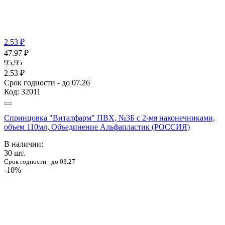
2.53 ₽
47.97
₽
95.95
2.53 ₽
Срок годности - до 07.26
Код:
32011
Спринцовка "Виталфарм" ПВХ, №3Б с 2-мя наконечниками,
объем 110мл, Объединение Альфапластик (РОССИЯ)
В наличии:
30
шт.
Срок годности - до 03.27
-10%