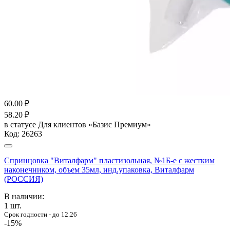
60.00
₽
58.20
₽
в статусе
Для клиентов «Базис Премиум»
Код:
26263
Спринцовка "Виталфарм" пластизольная, №1Б-е с жестким
наконечником, объем 35мл, инд.упаковка, Виталфарм
(РОССИЯ)
В наличии:
1
шт.
Срок годности - до 12.26
-15%