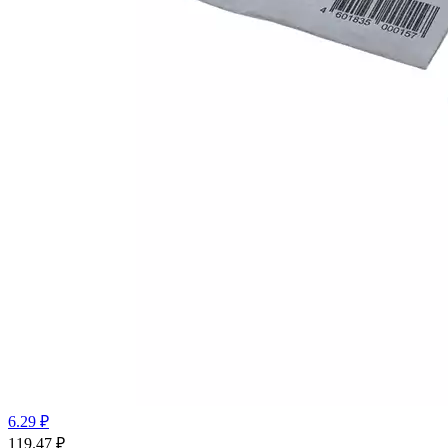
6.29 ₽
119.47
₽