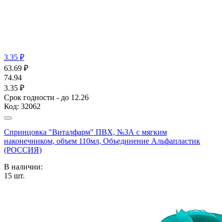
3.35 ₽
63.69
₽
74.94
3.35 ₽
Срок годности - до 12.26
Код:
32062
Спринцовка "Виталфарм" ПВХ, №3А с мягким
наконечником, объем 110мл, Объединение Альфапластик
(РОССИЯ)
В наличии:
15
шт.