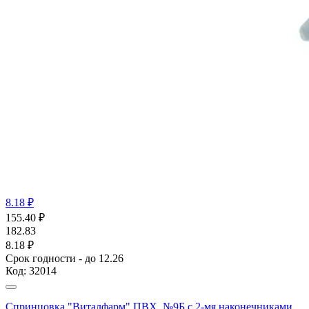
8.18 ₽
155.40
₽
182.83
8.18 ₽
Срок годности - до 12.26
Код:
32014
Спринцовка "Виталфарм" ПВХ, №9Б с 2-мя наконечниками,