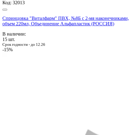
Код:
32013
Спринцовка "Виталфарм" ПВХ, №8Б с 2-мя наконечниками,
объем 220мл, Объединение Альфапластик (РОССИЯ)
В наличии:
15
шт.
Срок годности - до 12.26
-15%