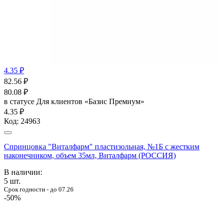
4.35 ₽
82.56
₽
80.08
₽
в статусе
Для клиентов «Базис Премиум»
4.35 ₽
Код:
24963
Спринцовка "Виталфарм" пластизольная, №1Б с жестким
наконечником, объем 35мл, Виталфарм (РОССИЯ)
В наличии:
5
шт.
Срок годности - до 07.26
-50%