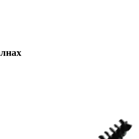
елнах