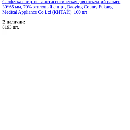
Салфетка спиртовая антисептическая для инъекций размер
30*65 мм, 70% этиловый спирт, Baoying County Fukang
Medical Appliance Co Ltd (КИТАЙ), 100 шт
В наличии:
8193
шт.