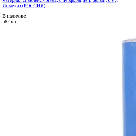
материал спанлейс 40г/м2, с перфорацией, белый, с РУ,
Инмедиз (РОССИЯ)
В наличии:
582
шт.