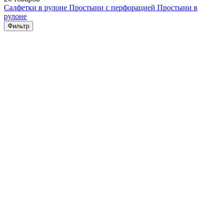
Салфетки в рулоне
Простыни с перфорацией
Простыни в
рулоне
Фильтр