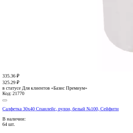
335.36
₽
325.29
₽
в статусе
Для клиентов «Базис Премиум»
Код:
21770
Салфетка 30х40 Спанлейс, рулон, белый №100, Сейфити
В наличии:
64
шт.