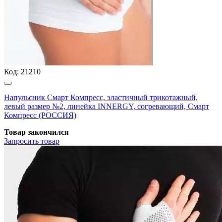
Код:
21210
Напульсник Смарт Компресс, эластичный трикотажный,
левый размер №2, линейка INNERGY, согревающий, Смарт
Компресс (РОССИЯ)
Товар закончился
Запросить
товар