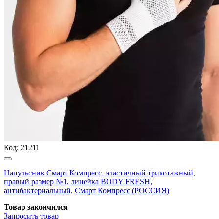
Код:
21211
Напульсник Смарт Компресс, эластичный трикотажный,
правый размер №1, линейка BODY FRESH,
антибактериальный, Смарт Компресс (РОССИЯ)
Товар закончился
Запросить
товар