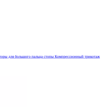
торы для большого пальца стопы
Компрессионный трикотаж