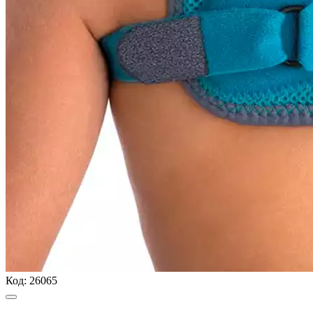
Код:
26065