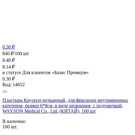
0.30 ₽
840 ₽/100 шт
8.40
₽
8.14
₽
в статусе
Для клиентов «Базис Премиум»
0.30 ₽
Код:
14652
Пластырь Круопэд нетканный, для фиксации внутривенных
катетеров, размер 6*8см, в виде штанишек, с подушечкой,
WAYSON Medical Co., Ltd. (КИТАЙ), 100 шт
В наличии:
100
шт.