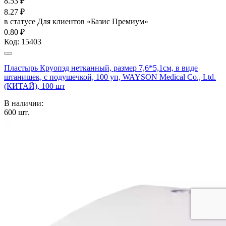
8.53
₽
8.27
₽
в статусе
Для клиентов «Базис Премиум»
0.80 ₽
Код:
15403
Пластырь Круопэд нетканный, размер 7,6*5,1см, в виде
штанишек, с подушечкой, 100 уп, WAYSON Medical Co., Ltd.
(КИТАЙ), 100 шт
В наличии:
600
шт.