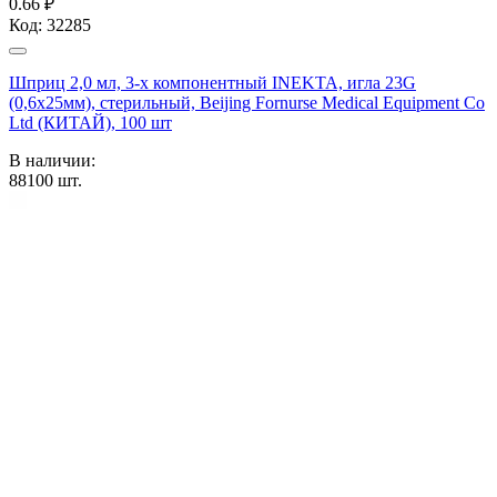
0.66 ₽
Код:
32285
Шприц 2,0 мл, 3-х компонентный INEKTA, игла 23G
(0,6х25мм), стерильный, Beijing Fornurse Medical Equipment Co
Ltd (КИТАЙ), 100 шт
В наличии:
88100
шт.