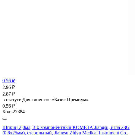
0.56 ₽
2.96
₽
2.87
₽
в статусе
Для клиентов «Базис Премиум»
0.56 ₽
Код:
27384
Шприц 2,0мл, 3-х компонентный КОМЕТА Jiangsu, игла 23G
(0,6х25мм), стерильный, Jiangsu Zhiyu Medical Instrument Co.,