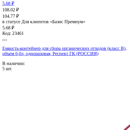
5.68 ₽
108.02
₽
104.77
₽
в статусе
Для клиентов «Базис Премиум»
5.68 ₽
Код:
23461
Емкость-контейнер для сбора органических отходов (класс В),
объем 6,0л, одноразовая, Респект ГК (РОССИЯ)
В наличии:
5
шт.