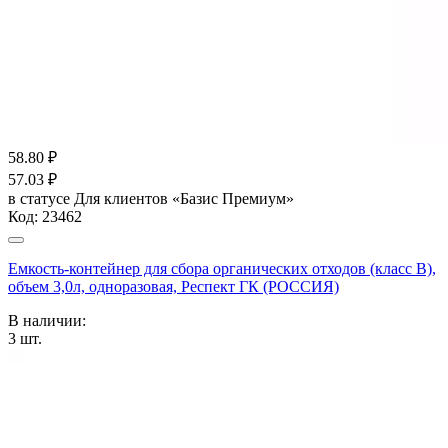
58.80
₽
57.03
₽
в статусе
Для клиентов «Базис Премиум»
Код:
23462
Емкость-контейнер для сбора органических отходов (класс В),
объем 3,0л, одноразовая, Респект ГК (РОССИЯ)
В наличии:
3
шт.