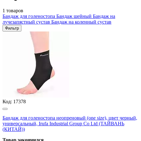
1 товаров
Бандаж для голеностопа
Бандаж шейный
Бандаж на
лучезапястный сустав
Бандаж на коленный сустав
Фильтр
Код:
17378
Бандаж для голеностопа неопреновый (one size), цвет черный,
универсальный, Irufa Industrial Group Co Ltd (ТАЙВАНЬ
(КИТАЙ))
Товар закончился