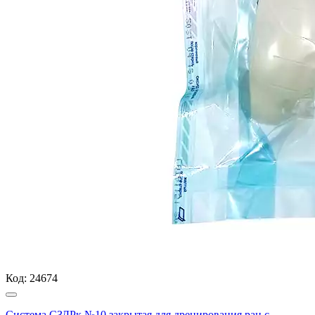
Код:
24674
Система СЗДРк №10 закрытая для дренирования ран с