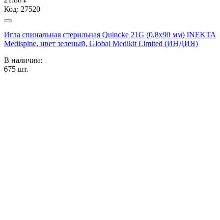
Код:
27520
Игла спинальная стерильная Quincke 21G (0,8х90 мм) INEKTA
Medispine, цвет зеленый, Global Medikit Limited (ИНДИЯ)
В наличии:
675
шт.