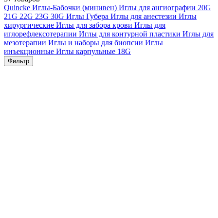
Quincke
Иглы-Бабочки (минивен)
Иглы для ангиографии
20G
21G
22G
23G
30G
Иглы Губера
Иглы для анестезии
Иглы
хирургические
Иглы для забора крови
Иглы для
иглорефлексотерапии
Иглы для контурной пластики
Иглы для
мезотерапии
Иглы и наборы для биопсии
Иглы
инъекционные
Иглы карпульные
18G
Фильтр