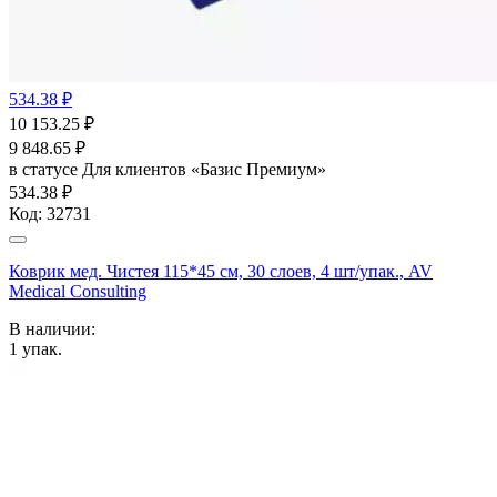
534.38 ₽
10 153.25
₽
9 848.65
₽
в статусе
Для клиентов «Базис Премиум»
534.38 ₽
Код:
32731
Коврик мед. Чистея 115*45 см, 30 слоев, 4 шт/упак., AV
Medical Consulting
В наличии:
1
упак.