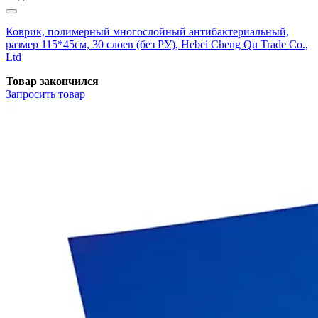
Коврик, полимерный многослойный антибактериальный,
размер 115*45см, 30 слоев (без РУ), Hebei Cheng Qu Trade Co.,
Ltd
Товар закончился
Запросить
товар