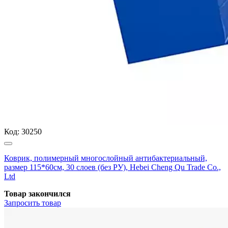
Код:
30250
Коврик, полимерный многослойный антибактериальный,
размер 115*60см, 30 слоев (без РУ), Hebei Cheng Qu Trade Co.,
Ltd
Товар закончился
Запросить
товар