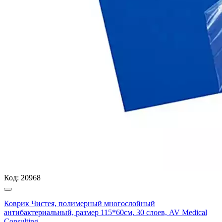
Код:
20968
Коврик Чистея, полимерный многослойный
антибактериальный, размер 115*60см, 30 слоев, AV Medical
Consulting